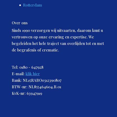
Rotterdam
Over ons
Sinds 1990 verzorgen wij uitvaarten, daarom kunt u
vertrouwen op onze ervaring en expertise. We
begeleiden het hele traject van overlijden tot en met
de begrafenis of crematie.
Tel: 0180 - 647928
E-mail:
klik hier
Bank: NL15RABO0312390807
BTW-nr: NL855464604.B.01
KvK-nr: 63947919