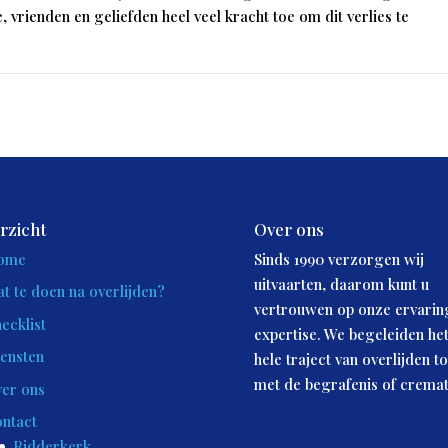
e, vrienden en geliefden heel veel kracht toe om dit verlies te
rzicht
Over ons
ome
Sinds 1990 verzorgen wij
uitvaarten, daarom kunt u
t te doen na overlijden?
vertrouwen op onze ervarin
ecklist
expertise. We begeleiden he
ensten
hele traject van overlijden to
met de begrafenis of cremat
er ons
ntact
Ridderkerk