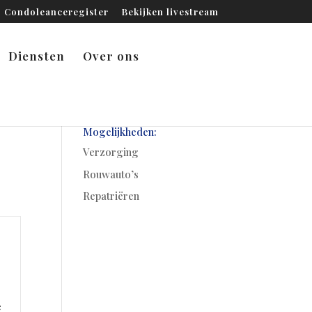
Condoleanceregister
Bekijken livestream
Diensten
Over ons
Mogelijkheden:
Verzorging
Rouwauto’s
Repatriëren
e