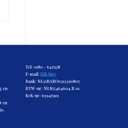
Tel: 0180 - 647928
E-mail:
klik hier
Bank: NL15RABO0312390807
g en
BTW-nr: NL855464604.B.01
t
KvK-nr: 63947919
t en
ie.