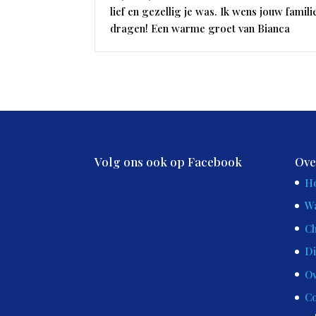
lief en gezellig je was. Ik wens jouw famili
dragen! Een warme groet van Bianca
Volg ons ook op Facebook
Ove
H
Wa
Ch
Di
Ov
Co