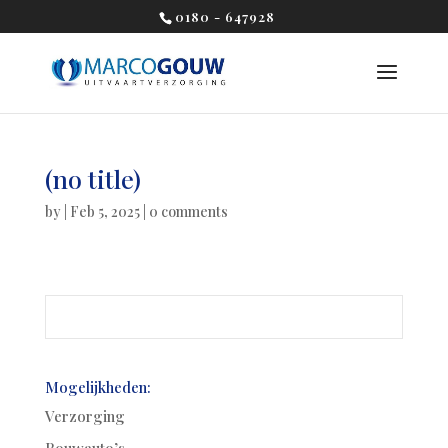
0180 - 647928
(no title)
by
|
Feb 5, 2025
|
0 comments
Mogelijkheden:
Verzorging
Rouwauto’s