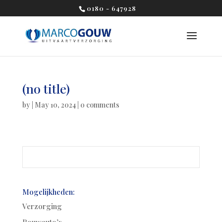
0180 - 647928
(no title)
by
|
May 10, 2024
|
0 comments
Mogelijkheden:
Verzorging
Rouwauto’s