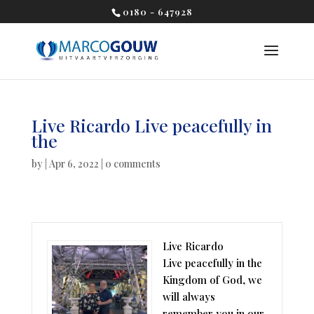
0180 - 647928
Live Ricardo Live peacefully in
the
by
|
Apr 6, 2022
|
0 comments
Live Ricardo
Live peacefully in the
Kingdom of God, we
will always
remember you in our