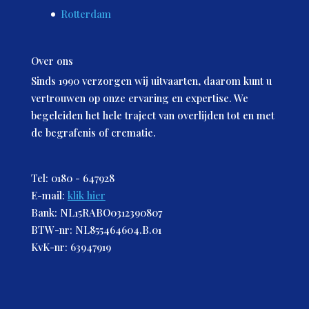
Rotterdam
Over ons
Sinds 1990 verzorgen wij uitvaarten, daarom kunt u
vertrouwen op onze ervaring en expertise. We
begeleiden het hele traject van overlijden tot en met
de begrafenis of crematie.
Tel: 0180 - 647928
E-mail:
klik hier
Bank: NL15RABO0312390807
BTW-nr: NL855464604.B.01
KvK-nr: 63947919