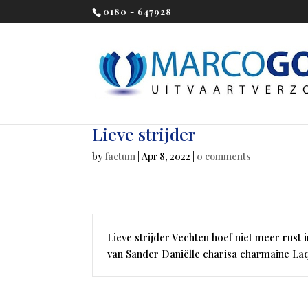
0180 - 647928
Lieve strijder
by
factum
|
Apr 8, 2022
|
0 comments
Lieve strijder Vechten hoef niet meer rust 
van Sander Daniëlle charisa charmaine La