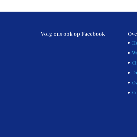
Volg ons ook op Facebook
Ove
H
Wa
Ch
Di
Ov
Co