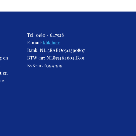
Tel: 0180 - 647928
E-mail:
klik hier
Bank: NL15RABO0312390807
g en
BTW-nr: NL855464604.B.01
t
KvK-nr: 63947919
t en
ie.