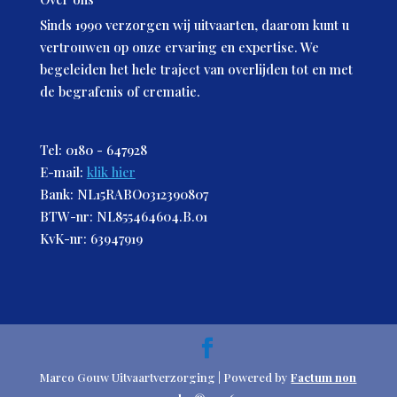
Sinds 1990 verzorgen wij uitvaarten, daarom kunt u
vertrouwen op onze ervaring en expertise. We
begeleiden het hele traject van overlijden tot en met
de begrafenis of crematie.
Tel: 0180 - 647928
E-mail:
klik hier
Bank: NL15RABO0312390807
BTW-nr: NL855464604.B.01
KvK-nr: 63947919
Marco Gouw Uitvaartverzorging | Powered by
Factum non