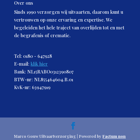
Over ons
Sinds 1990 verzorgen wij uitvaarten, daarom kunt u
vertrouwen op onze ervaring en expertise. We
begeleiden het hele traject van overlijden tot en met
de begrafenis of crematie.
Tel: 0180 - 647928
E-mail:
klik hier
Bank: NL15RABO0312390807
BTW-nr: NL855464604.B.01
KvK-nr: 63947919
Marco Gouw Uitvaartverzorging | Powered by
Factum non