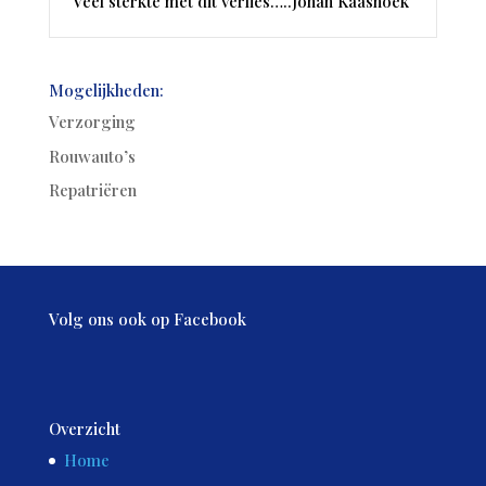
Veel sterkte met dit verlies…..Johan Kaashoek
Mogelijkheden:
Verzorging
Rouwauto’s
Repatriëren
Volg ons ook op Facebook
Overzicht
Home