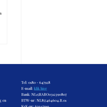
n
Tel: 0180 - 647928
E-mail:
klik hier
Bank: NL15RABO0312390807
g en
BTW-nr: NL855464604.B.01
t
KvK-nr: 63947919