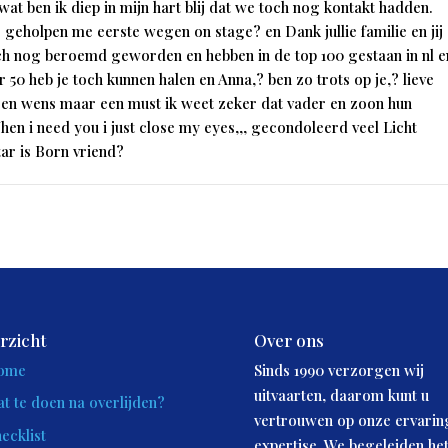
wat ben ik diep in mijn hart blij dat we toch nog kontakt hadden.
geholpen me eerste wegen on stage? en Dank jullie familie en jij
och nog beroemd geworden en hebben in de top 100 gestaan in nl e
r 50 heb je toch kunnen halen en Anna,? ben zo trots op je,? lieve
iet een wens maar een must ik weet zeker dat vader en zoon hun
en i need you i just close my eyes,,, gecondoleerd veel Licht
ar is Born vriend?
rzicht
Over ons
ome
Sinds 1990 verzorgen wij
uitvaarten, daarom kunt u
t te doen na overlijden?
vertrouwen op onze ervarin
ecklist
expertise. We begeleiden he