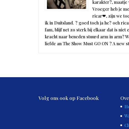
karakter?, maatje 
Vroeger heb je me 
ricar❤, zijn we t
ik in Duitsland. ? goed toch ja he? och rica
fam, blijf net zo sterk bij elkaar dat is n
kracht naar beneden stuurd arm in arm? Wh
liefde an The Show Must GO ON ? A new st
Volg ons ook op Facebook
Ove
H
Wa
Ch