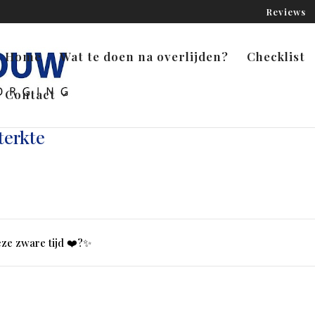
Reviews
Home
Wat te doen na overlijden?
Checklist
Contact
terkte
ze zware tijd ❤️‍?✨