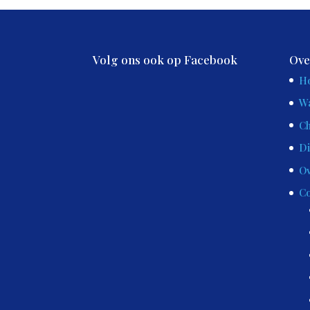
Volg ons ook op Facebook
Ove
H
Wa
Ch
Di
Ov
Co