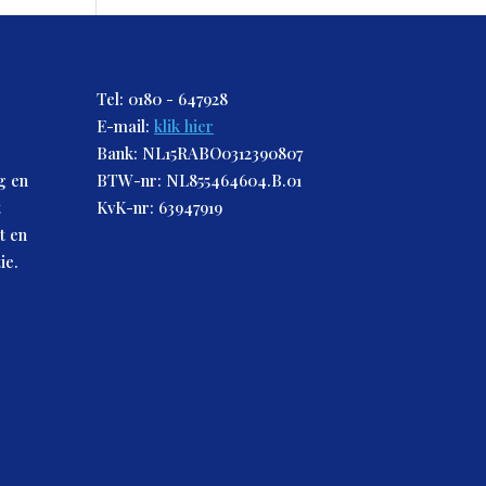
Tel: 0180 - 647928
E-mail:
klik hier
Bank: NL15RABO0312390807
g en
BTW-nr: NL855464604.B.01
t
KvK-nr: 63947919
t en
ie.