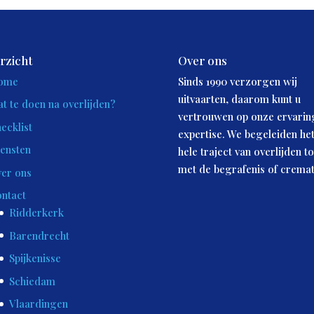
rzicht
Over ons
ome
Sinds 1990 verzorgen wij
uitvaarten, daarom kunt u
t te doen na overlijden?
vertrouwen op onze ervarin
ecklist
expertise. We begeleiden he
ensten
hele traject van overlijden to
met de begrafenis of cremat
er ons
ntact
Ridderkerk
Barendrecht
Spijkenisse
Schiedam
Vlaardingen