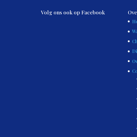
Volg ons ook op Facebook
Ove
H
Wa
Ch
Di
Ov
Co