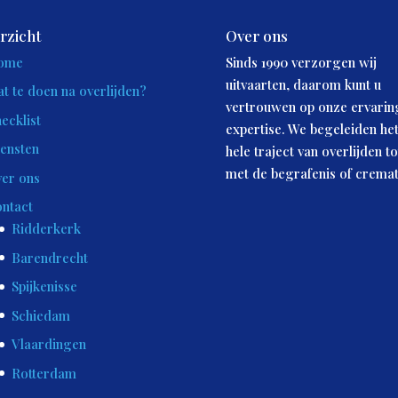
rzicht
Over ons
ome
Sinds 1990 verzorgen wij
uitvaarten, daarom kunt u
t te doen na overlijden?
vertrouwen op onze ervarin
ecklist
expertise. We begeleiden he
ensten
hele traject van overlijden to
met de begrafenis of cremat
er ons
ntact
Ridderkerk
Barendrecht
Spijkenisse
Schiedam
Vlaardingen
Rotterdam