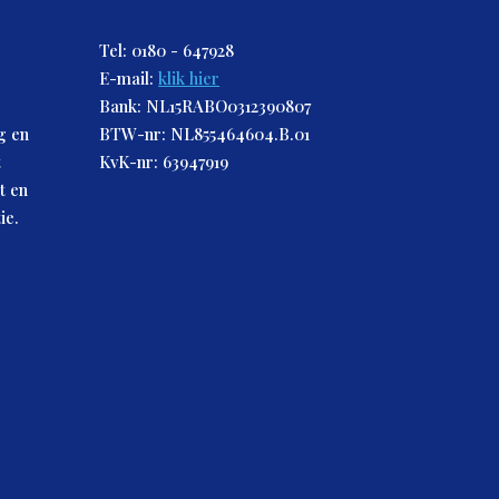
Tel: 0180 - 647928
E-mail:
klik hier
Bank: NL15RABO0312390807
g en
BTW-nr: NL855464604.B.01
t
KvK-nr: 63947919
t en
ie.