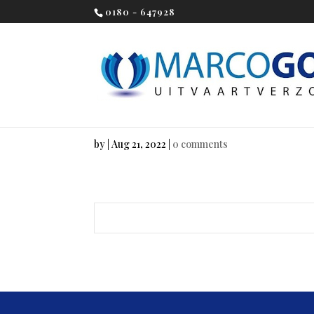
0180 - 647928
by
|
Aug 21, 2022
|
0 comments