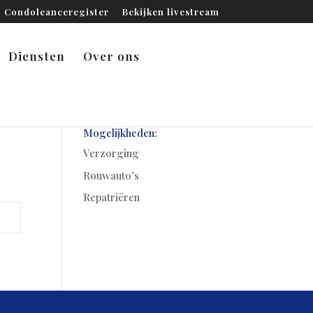
Condoleanceregister
Bekijken livestream
Diensten
Over ons
Mogelijkheden:
Verzorging
Rouwauto’s
Repatriëren