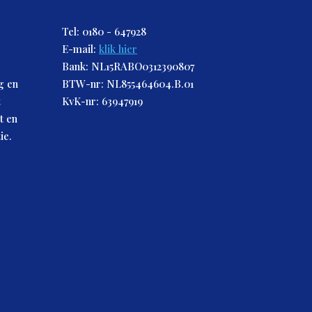
Tel: 0180 - 647928
E-mail:
klik hier
Bank: NL15RABO0312390807
g en
BTW-nr: NL855464604.B.01
t
KvK-nr: 63947919
t en
ie.