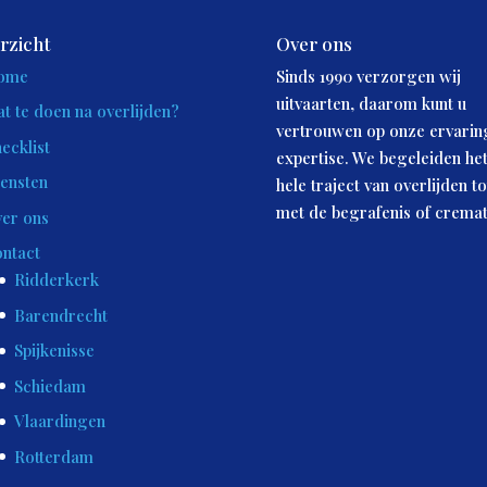
rzicht
Over ons
ome
Sinds 1990 verzorgen wij
uitvaarten, daarom kunt u
t te doen na overlijden?
vertrouwen op onze ervarin
ecklist
expertise. We begeleiden he
ensten
hele traject van overlijden to
met de begrafenis of cremat
er ons
ntact
Ridderkerk
Barendrecht
Spijkenisse
Schiedam
Vlaardingen
Rotterdam