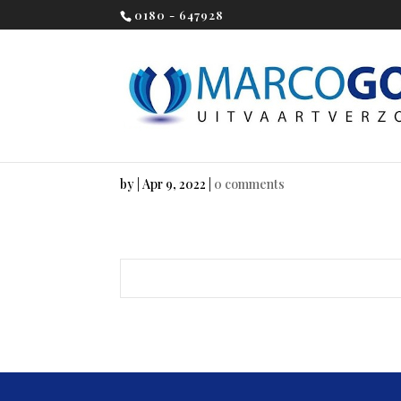
0180 - 647928
by
|
Apr 9, 2022
|
0 comments