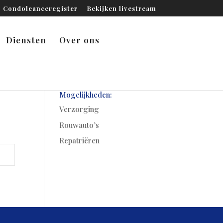
Condoleanceregister
Bekijken livestream
Diensten
Over ons
Mogelijkheden:
Verzorging
Rouwauto’s
Repatriëren