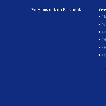
Volg ons ook op Facebook
Ove
H
Wa
Ch
Di
Ov
Co