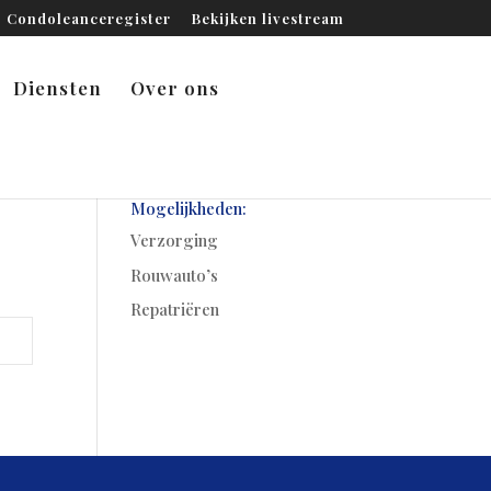
Condoleanceregister
Bekijken livestream
Diensten
Over ons
Mogelijkheden:
Verzorging
Rouwauto’s
Repatriëren