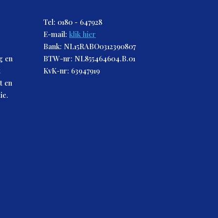
Tel: 0180 - 647928
E-mail:
klik hier
Bank: NL15RABO0312390807
g en
BTW-nr: NL855464604.B.01
t
KvK-nr: 63947919
t en
ie.