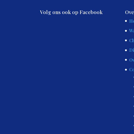
Volg ons ook op Facebook
Ove
H
Wa
Ch
Di
Ov
Co