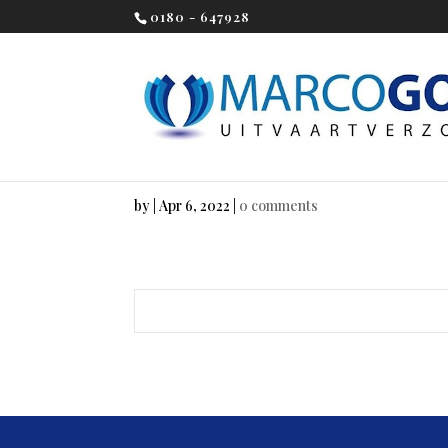
0180 - 647928
by
|
Apr 6, 2022
|
0 comments