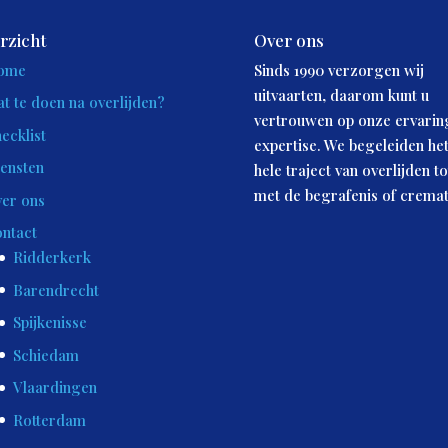
rzicht
Over ons
ome
Sinds 1990 verzorgen wij
uitvaarten, daarom kunt u
t te doen na overlijden?
vertrouwen op onze ervarin
ecklist
expertise. We begeleiden he
ensten
hele traject van overlijden to
met de begrafenis of cremat
er ons
ntact
Ridderkerk
Barendrecht
Spijkenisse
Schiedam
Vlaardingen
Rotterdam