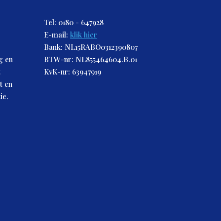
Tel: 0180 - 647928
E-mail:
klik hier
Bank: NL15RABO0312390807
g en
BTW-nr: NL855464604.B.01
t
KvK-nr: 63947919
t en
ie.