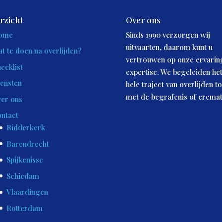
rzicht
Over ons
ome
Sinds 1990 verzorgen wij
uitvaarten, daarom kunt u
t te doen na overlijden?
vertrouwen op onze ervarin
ecklist
expertise. We begeleiden he
ensten
hele traject van overlijden to
met de begrafenis of cremat
er ons
ntact
Ridderkerk
Barendrecht
Spijkenisse
Schiedam
Vlaardingen
Rotterdam