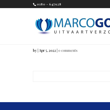
0180 - 647928
by
|
Apr 5, 2022
|
0 comments