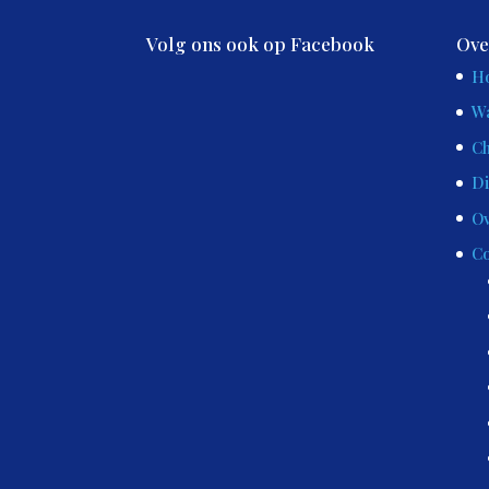
Volg ons ook op Facebook
Ove
H
Wa
Ch
Di
Ov
Co