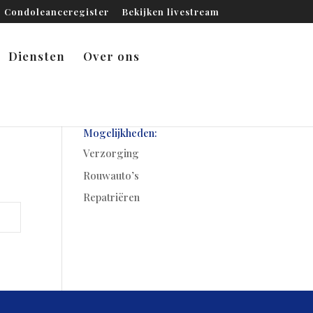
Condoleanceregister
Bekijken livestream
Diensten
Over ons
Mogelijkheden:
Verzorging
Rouwauto’s
Repatriëren