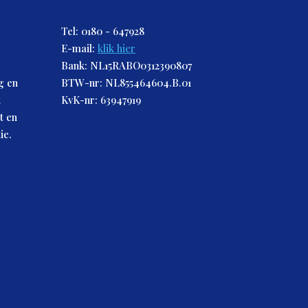
Tel: 0180 - 647928
E-mail:
klik hier
Bank: NL15RABO0312390807
g en
BTW-nr: NL855464604.B.01
t
KvK-nr: 63947919
t en
ie.