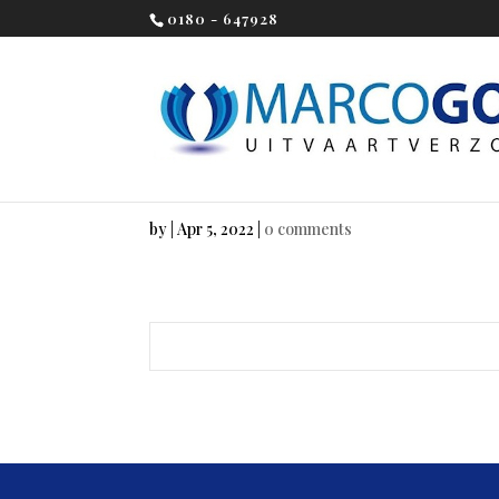
0180 - 647928
by
|
Apr 5, 2022
|
0 comments