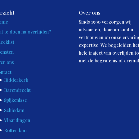
rzicht
Over ons
ome
Sinds 1990 verzorgen wij
uitvaarten, daarom kunt u
t te doen na overlijden?
vertrouwen op onze ervarin
ecklist
expertise. We begeleiden he
ensten
hele traject van overlijden to
met de begrafenis of cremat
er ons
ntact
Ridderkerk
Barendrecht
Spijkenisse
Schiedam
Vlaardingen
Rotterdam