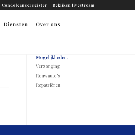
Condoleanceregister
Bekijken livestream
Diensten
Over ons
Mogelijkheden:
Verzorging
Rouwauto’s
Repatriëren