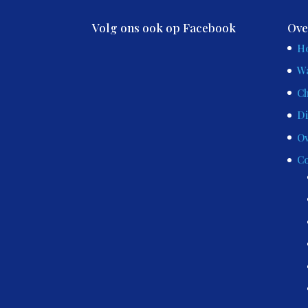
Volg ons ook op Facebook
Ove
H
Wa
Ch
Di
Ov
Co