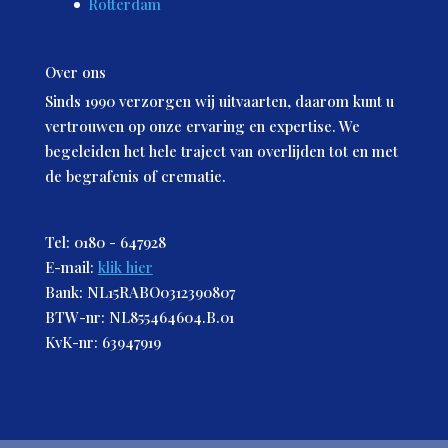
Rotterdam
Over ons
Sinds 1990 verzorgen wij uitvaarten, daarom kunt u
vertrouwen op onze ervaring en expertise. We
begeleiden het hele traject van overlijden tot en met
de begrafenis of crematie.
Tel: 0180 - 647928
E-mail:
klik hier
Bank: NL15RABO0312390807
BTW-nr: NL855464604.B.01
KvK-nr: 63947919